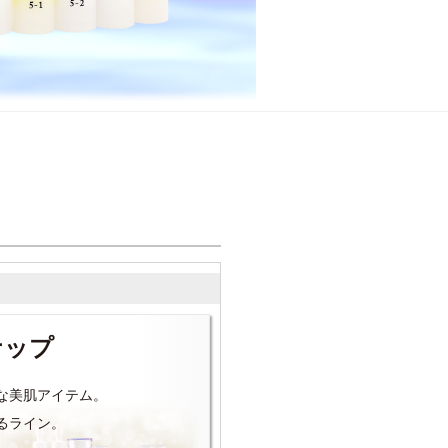
ナップ
な美肌アイテム。
るライン。