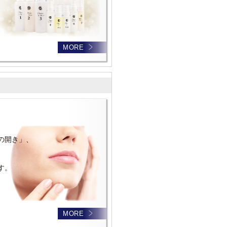
MORE
の開き」、
す。
MORE