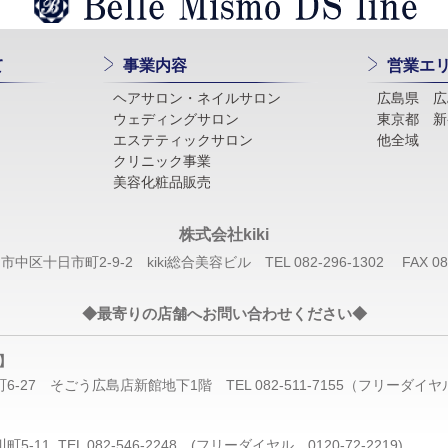
て
事業内容
営業エ
ヘアサロン・ネイルサロン
広島県 広
ウェディングサロン
東京都 新
エステティックサロン
他全域
クリニック事業
美容化粧品販売
株式会社kiki
島市
中区十日市町2-9-2 kiki総合美容ビル
TEL
082-296-1302
FAX 082
◆最寄りの店舗へお問い合わせください◆
】
町6-27 そごう広島店新館地下1階
TEL
082-511-7155
（フリーダイヤル :
町5-11
TEL
082-546-2248 (フリーダイヤル 0120-72-2219)