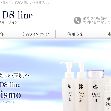
e」肌再生・肌ケア、保湿と潤いのある美肌に。